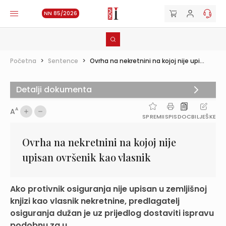
NN 85/2026
Početna
>
Sentence
>
Ovrha na nekretnini na kojoj nije upi...
Detalji dokumenta
A
A
SPREMI
ISPIS
DOC
BILJEŠKE
Ovrha na nekretnini na kojoj nije
upisan ovršenik kao vlasnik
Ako protivnik osiguranja nije upisan u zemljišnoj
knjizi kao vlasnik nekretnine, predlagatelj
osiguranja dužan je uz prijedlog dostaviti ispravu
podobnu za u...