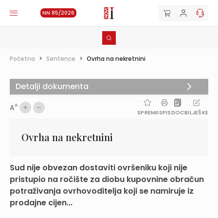
NN 85/2026
Početna
>
Sentence
>
Ovrha na nekretnini
Detalji dokumenta
A
A
SPREMI
ISPIS
DOC
BILJEŠKE
Ovrha na nekretnini
Sud nije obvezan dostaviti ovršeniku koji nije
pristupio na ročište za diobu kupovnine obračun
potraživanja ovrhovoditelja koji se namiruje iz
prodajne cijen...