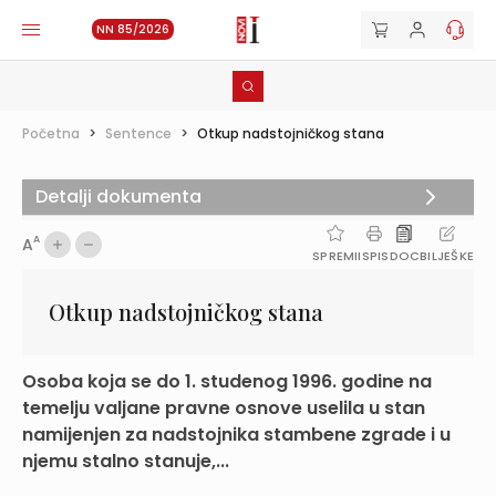
NN 85/2026
Početna
>
Sentence
>
Otkup nadstojničkog stana
Detalji dokumenta
A
A
SPREMI
ISPIS
DOC
BILJEŠKE
Otkup nadstojničkog stana
Osoba koja se do 1. studenog 1996. godine na
temelju valjane pravne osnove uselila u stan
namijenjen za nadstojnika stambene zgrade i u
njemu stalno stanuje,...