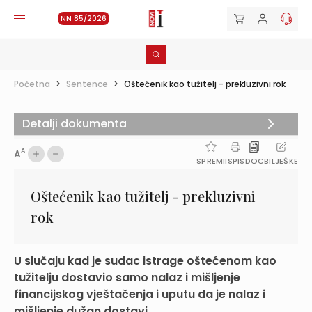
NN 85/2026
Početna
>
Sentence
>
Oštećenik kao tužitelj - prekluzivni rok
Detalji dokumenta
A
A
SPREMI
ISPIS
DOC
BILJEŠKE
Oštećenik kao tužitelj - prekluzivni
rok
U slučaju kad je sudac istrage oštećenom kao
tužitelju dostavio samo nalaz i mišljenje
financijskog vještačenja i uputu da je nalaz i
mišljenje dužan dostavi...