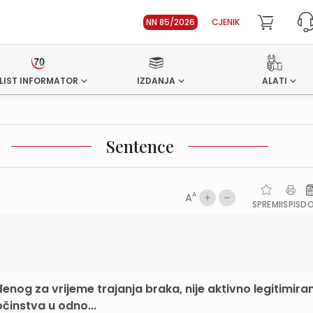
NN 85/2026
CJENIK
LIST INFORMATOR
IZDANJA
ALATI
Sentence
A
A
SPREMI
ISPIS
D
nog za vrijeme trajanja braka, nije aktivno legitimira
instva u odno...