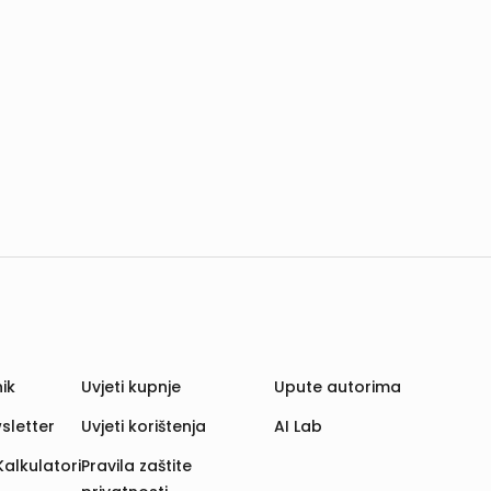
ik
Uvjeti kupnje
Upute autorima
sletter
Uvjeti korištenja
AI Lab
Kalkulatori
Pravila zaštite