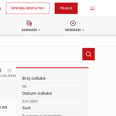
ISPROBAJ BESPLATNO
PRIJAVA
SEMINARI
WEBINARI
OC
BILJEŠKE
Broj odluke
Gž ...
Datum odluke
11.07.2007.
n za
Sud
Županijski sud Varaždin