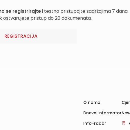
o se registrirajte
i testno pristupajte sadržajima 7 dana.
k ostvarujete pristup do 20 dokumenata.
REGISTRACIJA
O nama
Cjen
Dnevni informator
New
Info-radar