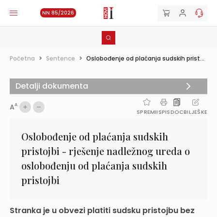
NN 85/2026
Početna
>
Sentence
>
Oslobođenje od plaćanja sudskih prist...
Detalji dokumenta
A
A
SPREMI
ISPIS
DOC
BILJEŠKE
Oslobođenje od plaćanja sudskih
pristojbi - rješenje nadležnog ureda o
oslobođenju od plaćanja sudskih
pristojbi
Stranka je u obvezi platiti sudsku pristojbu bez