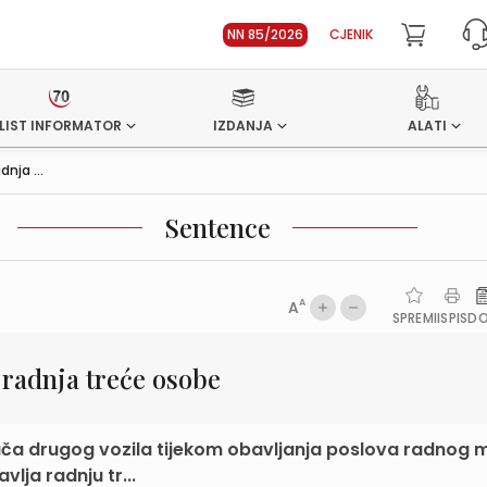
NN 85/2026
CJENIK
LIST INFORMATOR
IZDANJA
ALATI
nja ...
Sentence
A
A
SPREMI
ISPIS
D
radnja treće osobe
ča drugog vozila tijekom obavljanja poslova radnog 
lja radnju tr...