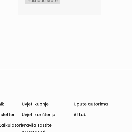
naknada štete
ik
Uvjeti kupnje
Upute autorima
sletter
Uvjeti korištenja
AI Lab
Kalkulatori
Pravila zaštite