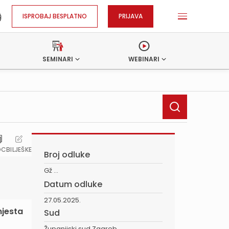
ISPROBAJ BESPLATNO
PRIJAVA
SEMINARI
WEBINARI
OC
BILJEŠKE
Broj odluke
Gž ...
Datum odluke
27.05.2025.
mjesta
Sud
Županijski sud Zagreb