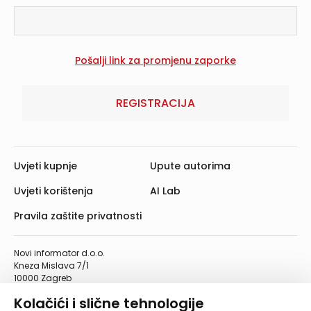
REGISTRACIJA
Uvjeti kupnje
Upute autorima
Uvjeti korištenja
AI Lab
Pravila zaštite privatnosti
Novi informator d.o.o.
Kneza Mislava 7/1
10000 Zagreb
Telefon: 01/4555-454
Kolačići i slične tehnologije
Telefaks: 01/4612-553