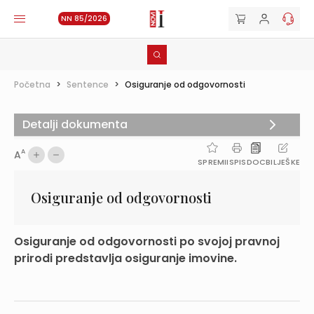
NN 85/2026
Početna
>
Sentence
>
Osiguranje od odgovornosti
Detalji dokumenta
A
A
SPREMI
ISPIS
DOC
BILJEŠKE
Osiguranje od odgovornosti
Osiguranje od odgovornosti po svojoj pravnoj
prirodi predstavlja osiguranje imovine.