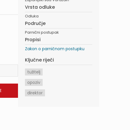
Vrsta odluke
Odluka
Područje
Parnični postupak
Propisi
Zakon o parničnom postupku
Ključne riječi
tužitelj
opoziv
direktor