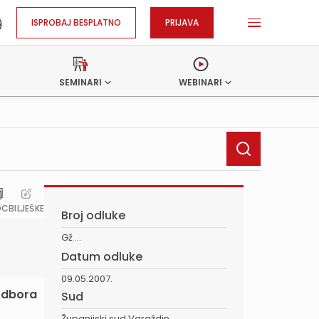
ISPROBAJ BESPLATNO
PRIJAVA
SEMINARI
WEBINARI
OC
BILJEŠKE
Broj odluke
Gž ...
Datum odluke
09.05.2007.
 odbora
Sud
Županijski sud Varaždin