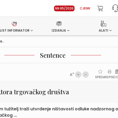
NN 85/2026
CJENIK
LIST INFORMATOR
IZDANJA
ALATI
a...
Sentence
A
A
SPREMI
ISPIS
D
ektora trgovačkog društva
m tužitelj traži utvrđenje ništavosti odluke nadzornog
ačkog ...