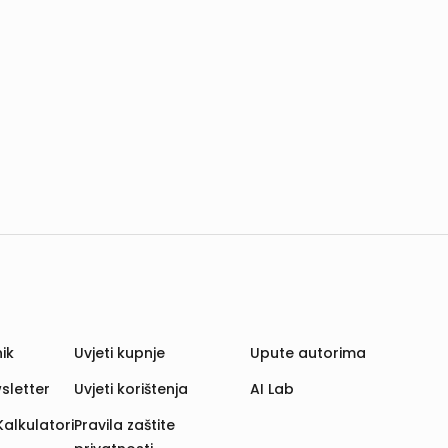
ik
Uvjeti kupnje
Upute autorima
sletter
Uvjeti korištenja
AI Lab
Kalkulatori
Pravila zaštite