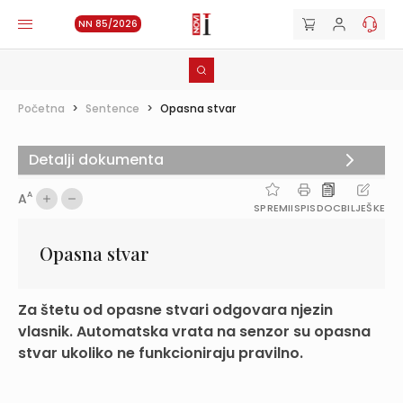
NN 85/2026
Početna
>
Sentence
>
Opasna stvar
Detalji dokumenta
A
A
SPREMI
ISPIS
DOC
BILJEŠKE
Opasna stvar
Za štetu od opasne stvari odgovara njezin
vlasnik. Automatska vrata na senzor su opasna
stvar ukoliko ne funkcioniraju pravilno.