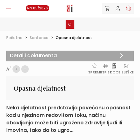
NN 85/2026
Početna
>
Sentence
>
Opasna djelatnost
Detalji dokumenta
A
A
SPREMI
ISPIS
DOC
BILJEŠKE
Opasna djelatnost
Neka djelatnost predstavlja povećanu opasnost
kad u njezinom redovitom toku, načinu
obavljanja može biti ugroženo zdravlje ljudi ili
imovina, tako da to ugro...