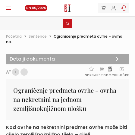
NN 85/2026
Početna
>
Sentence
>
Ograničenje predmeta ovrhe – ovrha
na...
Detalji dokumenta
A
A
SPREMI
ISPIS
DOC
BILJEŠKE
Ograničenje predmeta ovrhe – ovrha
na nekretnini na jednom
zemljišnoknjižnom ulošku
Kod ovrhe na nekretnini predmet ovrhe može biti
cijelo zemljišnoknjižno tijelo – cijeli