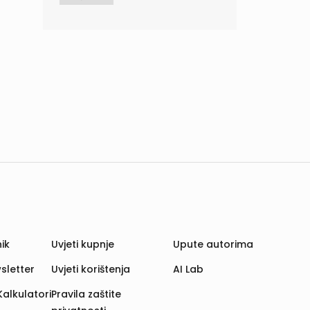
ik
Uvjeti kupnje
Upute autorima
sletter
Uvjeti korištenja
AI Lab
Kalkulatori
Pravila zaštite