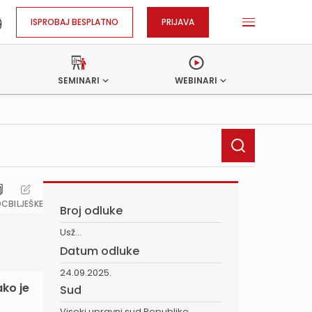
ISPROBAJ BESPLATNO
PRIJAVA
SEMINARI
WEBINARI
OC
BILJEŠKE
Broj odluke
Usž...
Datum odluke
24.09.2025.
ako je
Sud
Visoki upravni sud Republike