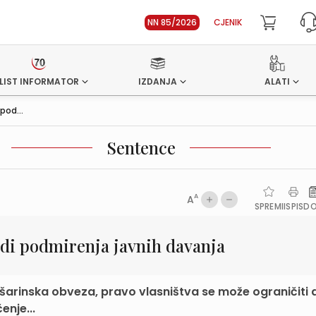
NN 85/2026
CJENIK
LIST INFORMATOR
IZDANJA
ALATI
pod...
Sentence
A
A
SPREMI
ISPIS
D
adi podmirenja javnih davanja
rošarinska obveza, pravo vlasništva se može ograničiti 
enje...