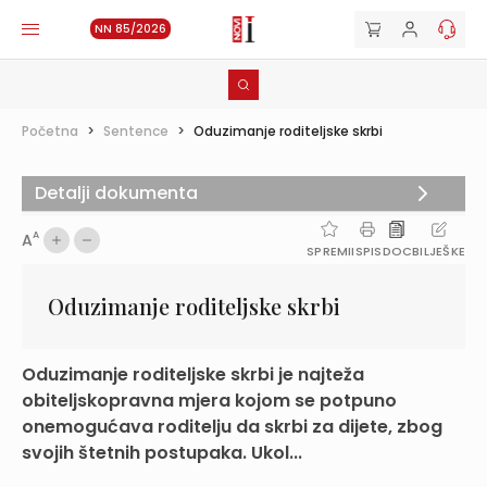
NN 85/2026
Početna
>
Sentence
>
Oduzimanje roditeljske skrbi
Detalji dokumenta
A
A
SPREMI
ISPIS
DOC
BILJEŠKE
Oduzimanje roditeljske skrbi
Oduzimanje roditeljske skrbi je najteža
obiteljskopravna mjera kojom se potpuno
onemogućava roditelju da skrbi za dijete, zbog
svojih štetnih postupaka. Ukol...