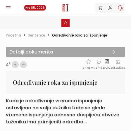
NN 85/2026
Početna
>
Sentence
>
Određivanje roka za ispunjenje
Detalji dokumenta
A
A
SPREMI
ISPIS
DOC
BILJEŠKE
Određivanje roka za ispunjenje
Kada je određivanje vremena ispunjenja
ostavljeno na volju dužnika tada se glede
vremena ispunjenja odnosno dospijeća obveze
tuženika ima primijeniti odredba...