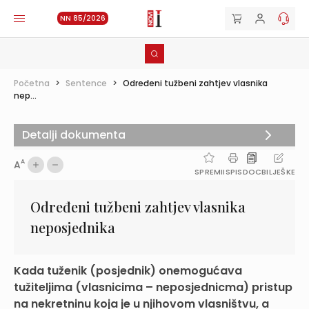
NN 85/2026
Početna
>
Sentence
>
Određeni tužbeni zahtjev vlasnika
nep...
Detalji dokumenta
A
A
SPREMI
ISPIS
DOC
BILJEŠKE
Određeni tužbeni zahtjev vlasnika
neposjednika
Kada tuženik (posjednik) onemogućava
tužiteljima (vlasnicima – neposjednicma) pristup
na nekretninu koja je u njihovom vlasništvu, a