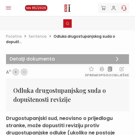
NN 85/2026
Početna
>
Sentence
>
Odluka drugostupanjskog suda o
dopušt...
Detalji dokumenta
A
A
SPREMI
ISPIS
DOC
BILJEŠKE
Odluka drugostupanjskog suda o
dopuštenosti revizije
Drugostupanjski sud, neovisno o prijedlogu
stranke, može dopustiti reviziju protiv
drugostupanjske odluke (ukoliko ne postoje