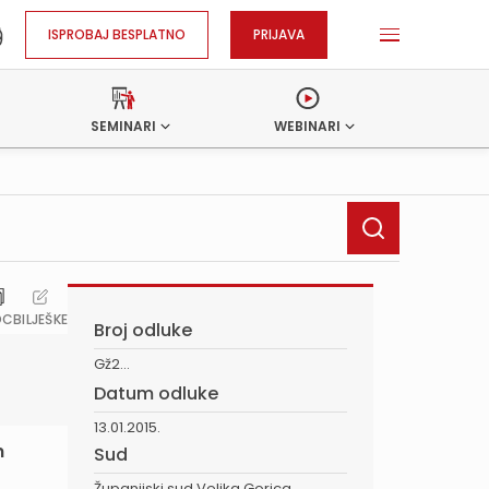
ISPROBAJ BESPLATNO
PRIJAVA
SEMINARI
WEBINARI
OC
BILJEŠKE
Broj odluke
Gž2...
Datum odluke
13.01.2015.
n
Sud
Županijski sud Velika Gorica