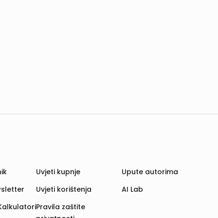
ik
Uvjeti kupnje
Upute autorima
sletter
Uvjeti korištenja
AI Lab
Kalkulatori
Pravila zaštite