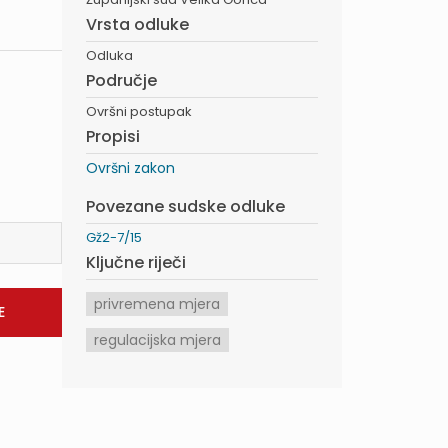
Vrsta odluke
Odluka
Područje
Ovršni postupak
Propisi
Ovršni zakon
Povezane sudske odluke
Gž2-7/15
Ključne riječi
privremena mjera
regulacijska mjera