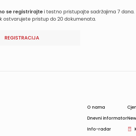
o se registrirajte
i testno pristupajte sadržajima 7 dana.
k ostvarujete pristup do 20 dokumenata.
REGISTRACIJA
O nama
Cjen
Dnevni informator
New
Info-radar