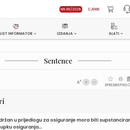
NN 85/2026
CJENIK
LIST INFORMATOR
IZDANJA
ALATI
Sentence
A
A
SPREMI
ISPIS
D
ri
ržan u prijedlogu za osiguranje mora biti supstancira
upku osiguranja...