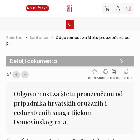
NN 85/2026
Početna
>
Sentence
>
Odgovornost za štetu prouzročenu od
p...
Detalji dokumenta
A
A
SPREMI
ISPIS
DOC
BILJEŠKE
Odgovornost za štetu prouzročenu od
pripadnika hrvatskih oružanih i
redarstvenih snaga tijekom
Domovinskog rata