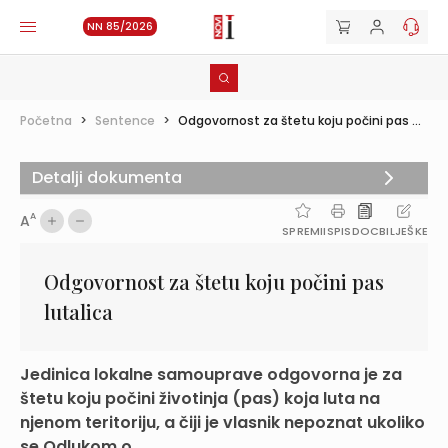
NN 85/2026
Početna
>
Sentence
>
Odgovornost za štetu koju počini pas ...
Detalji dokumenta
A
A
SPREMI
ISPIS
DOC
BILJEŠKE
Odgovornost za štetu koju počini pas
lutalica
Jedinica lokalne samouprave odgovorna je za
štetu koju počini životinja (pas) koja luta na
njenom teritoriju, a čiji je vlasnik nepoznat ukoliko
se Odlukom o...