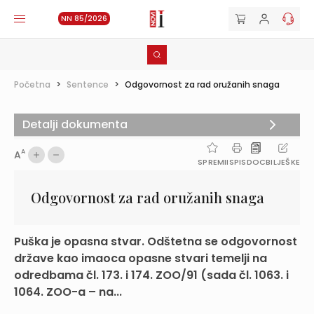
NN 85/2026
Početna
>
Sentence
>
Odgovornost za rad oružanih snaga
Detalji dokumenta
A
A
SPREMI
ISPIS
DOC
BILJEŠKE
Odgovornost za rad oružanih snaga
Puška je opasna stvar. Odštetna se odgovornost
države kao imaoca opasne stvari temelji na
odredbama čl. 173. i 174. ZOO/91 (sada čl. 1063. i
1064. ZOO-a – na...