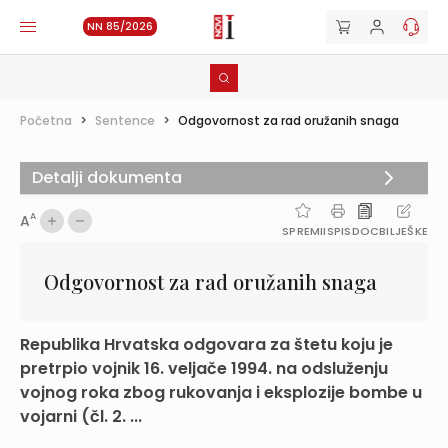
NN 85/2026
Početna
>
Sentence
>
Odgovornost za rad oružanih snaga
Detalji dokumenta
A
A
SPREMI
ISPIS
DOC
BILJEŠKE
Odgovornost za rad oružanih snaga
Republika Hrvatska odgovara za štetu koju je
pretrpio vojnik 16. veljače 1994. na odsluženju
vojnog roka zbog rukovanja i eksplozije bombe u
vojarni (čl. 2. ...