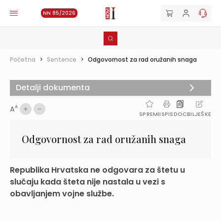
NN 85/2026
Početna
>
Sentence
>
Odgovornost za rad oružanih snaga
Detalji dokumenta
A
A
SPREMI
ISPIS
DOC
BILJEŠKE
Odgovornost za rad oružanih snaga
Republika Hrvatska ne odgovara za štetu u
slučaju kada šteta nije nastala u vezi s
obavljanjem vojne službe.