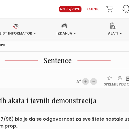
NN 85/2026
CJENIK
LIST INFORMATOR
IZDANJA
ALATI
ka...
Sentence
A
A
SPREMI
ISPIS
D
ih akata i javnih demonstracija
. 7/96) bio je da se odgovornost za sve štete nastale us
m prop...