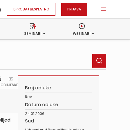
ISPROBAJ BESPLATNO
PRIJAVA
SEMINARI
WEBINARI
OC
BILJEŠKE
Broj odluke
Rev...
Datum odluke
24.01.2006.
lijed
Sud
Vrhovni sud Republike Hrvatske