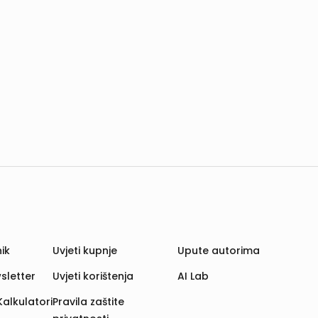
ik
Uvjeti kupnje
Upute autorima
sletter
Uvjeti korištenja
AI Lab
Kalkulatori
Pravila zaštite