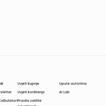
ik
Uvjeti kupnje
Upute autorima
sletter
Uvjeti korištenja
AI Lab
Kalkulatori
Pravila zaštite