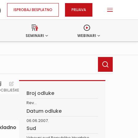
ISPROBAJ BESPLATNO
PRIJAVA
SEMINARI
WEBINARI
OC
BILJEŠKE
Broj odluke
Rev...
Datum odluke
06.06.2007.
ukladno
Sud
Vrhovni sud Republike Hrvatske