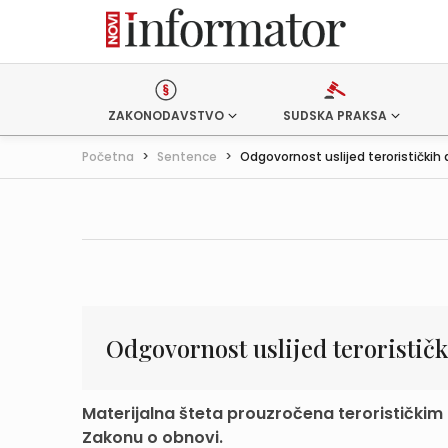
ZAKONODAVSTVO
SUDSKA PRAKSA
Početna
>
Sentence
>
Odgovornost uslijed terorističkih a
Odgovornost uslijed terorističk
Materijalna šteta prouzročena terorističkim
Zakonu o obnovi.