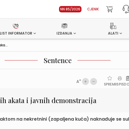
NN 85/2026
CJENIK
LIST INFORMATOR
IZDANJA
ALATI
ka...
Sentence
A
A
SPREMI
ISPIS
D
ih akata i javnih demonstracija
 aktom na nekretnini (zapaljena kuća) naknađuje se s