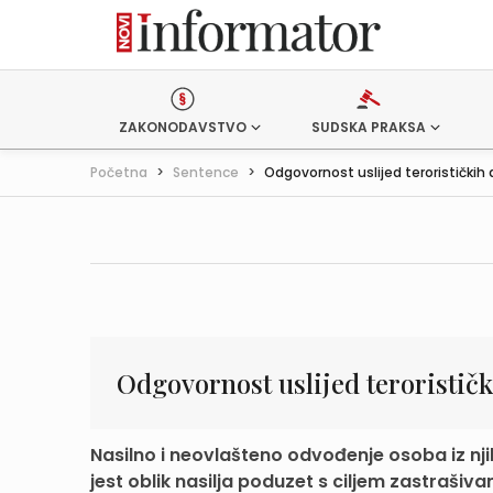
ZAKONODAVSTVO
SUDSKA PRAKSA
Početna
>
Sentence
>
Odgovornost uslijed terorističkih a
Odgovornost uslijed terorističk
Nasilno i neovlašteno odvođenje osoba iz n
jest oblik nasilja poduzet s ciljem zastrašivanj