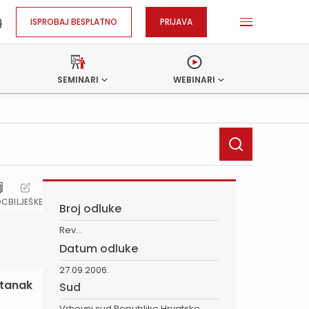
ISPROBAJ BESPLATNO
PRIJAVA
SEMINARI
WEBINARI
OC
BILJEŠKE
Broj odluke
Rev...
Datum odluke
27.09.2006.
stanak
Sud
Vrhovni sud Republike Hrvatske