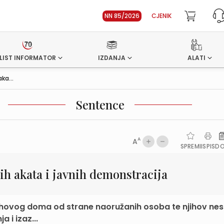
NN 85/2026
CJENIK
LIST INFORMATOR
IZDANJA
ALATI
ka...
Sentence
A
A
SPREMI
ISPIS
D
ih akata i javnih demonstracija
jihovog doma od strane naoružanih osoba te njihov ne
a i izaz...