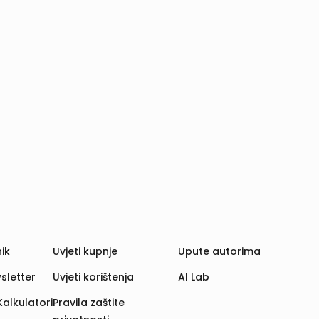
ik
Uvjeti kupnje
Upute autorima
sletter
Uvjeti korištenja
AI Lab
Kalkulatori
Pravila zaštite