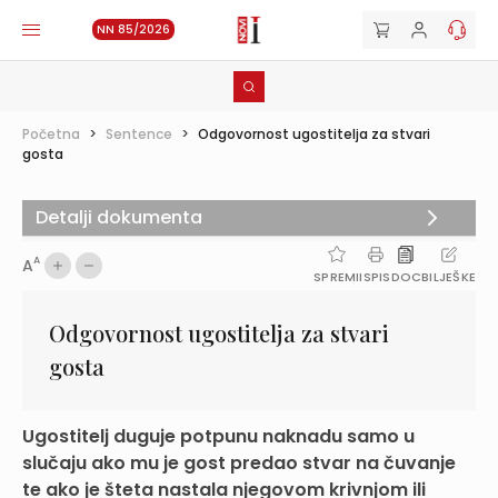
NN 85/2026
Početna
>
Sentence
>
Odgovornost ugostitelja za stvari
gosta
Detalji dokumenta
A
A
SPREMI
ISPIS
DOC
BILJEŠKE
Odgovornost ugostitelja za stvari
gosta
Ugostitelj duguje potpunu naknadu samo u
slučaju ako mu je gost predao stvar na čuvanje
te ako je šteta nastala njegovom krivnjom ili