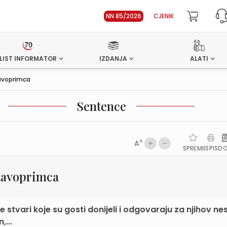
NN 85/2026
CJENIK
LIST INFORMATOR
IZDANJA
ALATI
avoprimca
Sentence
A
A
SPREMI
ISPIS
D
stavoprimca
stvari koje su gosti donijeli i odgovaraju za njihov ne
,...