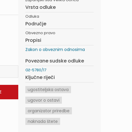
Vrsta odluke
Odluka
Područje
Obvezno pravo
Propisi
Zakon o obveznim odnosima
Povezane sudske odluke
Gž-5780/17
Ključne riječi
ugostiteljska ostava
ugovor o ostavi
organizator priredbe
naknada štete