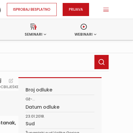
ISPROBAJ BESPLATNO
PRIJAVA
SEMINARI
WEBINARI
OC
BILJEŠKE
Broj odluke
Gž-...
Datum odluke
23.01.2018.
stanak,
Sud
Županijski sud Velika Gorica