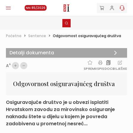
NN 85/2026
Početna
>
Sentence
>
Odgovornost osiguravajućeg društva
Detalji dokumenta
A
A
SPREMI
ISPIS
DOC
BILJEŠKE
Odgovornost osiguravajućeg društva
Osiguravajuće društvo je u obvezi isplatiti
Hrvatskom zavodu za mirovinsko osiguranje
naknadu štete u dijelu u kojem je povreda
zadobivena u prometnoj nesreć...