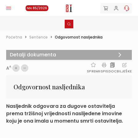
NN 85/2026
Početna
>
Sentence
>
Odgovornost nasljednika
Detalji dokumenta
A
A
SPREMI
ISPIS
DOC
BILJEŠKE
Odgovornost nasljednika
Nasljednik odgovara za dugove ostavitelja
prema tržišnoj vrijednosti naslijeđene imovine
koju je ona imala u momentu smrti ostavitelja.