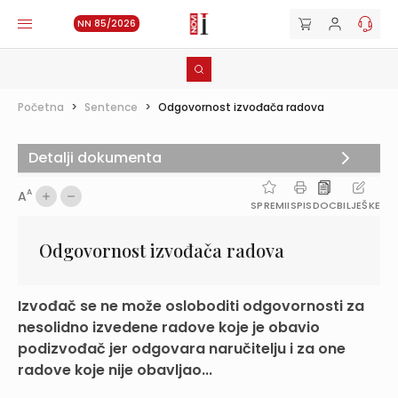
NN 85/2026
Početna
>
Sentence
>
Odgovornost izvođača radova
Detalji dokumenta
A
A
SPREMI
ISPIS
DOC
BILJEŠKE
Odgovornost izvođača radova
Izvođač se ne može osloboditi odgovornosti za
nesolidno izvedene radove koje je obavio
podizvođač jer odgovara naručitelju i za one
radove koje nije obavljao...