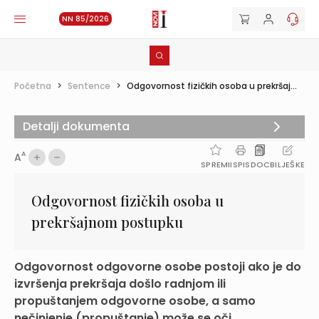
NN 85/2026
Početna
>
Sentence
>
Odgovornost fizičkih osoba u prekršaj...
Detalji dokumenta
A
A
SPREMI
ISPIS
DOC
BILJEŠKE
Odgovornost fizičkih osoba u
prekršajnom postupku
Odgovornost odgovorne osobe postoji ako je do
izvršenja prekršaja došlo radnjom ili
propuštanjem odgovorne osobe, a samo
nečinjenje (propuštanje) može se oči...