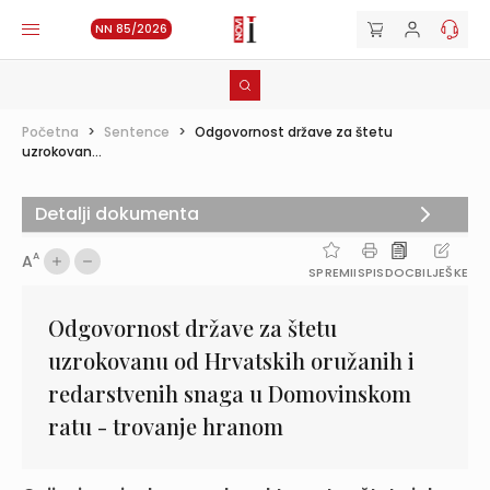
NN 85/2026
Početna
>
Sentence
>
Odgovornost države za štetu
uzrokovan...
Detalji dokumenta
A
A
SPREMI
ISPIS
DOC
BILJEŠKE
Odgovornost države za štetu
uzrokovanu od Hrvatskih oružanih i
redarstvenih snaga u Domovinskom
ratu - trovanje hranom