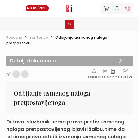
NN 85/2026
Početna
>
Sentence
>
Odbijanje usmenog naloga
pretpostavlj...
Detalji dokumenta
A
A
SPREMI
ISPIS
DOC
BILJEŠKE
Odbijanje usmenog naloga
pretpostavljenoga
Državni službenik nema pravo protiv usmenog
naloga pretpostavljenog izjaviti žalbu, time da
isti ima pravo odbiti izvršenje usmenog naloga