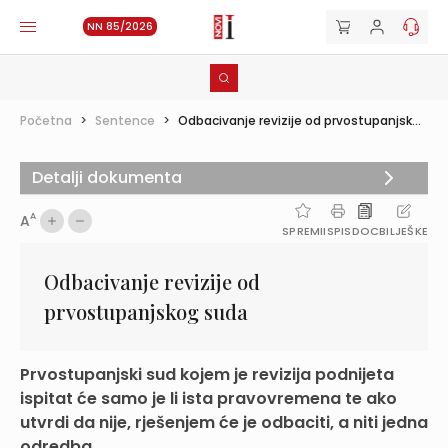
NN 85/2026
Početna
>
Sentence
>
Odbacivanje revizije od prvostupanjsk...
Detalji dokumenta
A
A
SPREMI
ISPIS
DOC
BILJEŠKE
Odbacivanje revizije od
prvostupanjskog suda
Prvostupanjski sud kojem je revizija podnijeta
ispitat će samo je li ista pravovremena te ako
utvrdi da nije, rješenjem će je odbaciti, a niti jedna
odredba ...