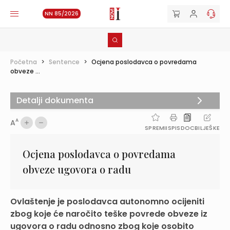
NN 85/2026
Početna
>
Sentence
>
Ocjena poslodavca o povredama
obveze ...
Detalji dokumenta
A
A
SPREMI
ISPIS
DOC
BILJEŠKE
Ocjena poslodavca o povredama
obveze ugovora o radu
Ovlaštenje je poslodavca autonomno ocijeniti
zbog koje će naročito teške povrede obveze iz
ugovora o radu odnosno zbog koje osobito