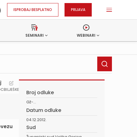
ISPROBAJ BESPLATNO
PRIJAVA
SEMINARI
WEBINARI
OC
BILJEŠKE
Broj odluke
Gž-...
Datum odluke
04.12.2012.
obvezu
Sud
Županijski sud Velika Gorica