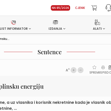
NN 85/2026
CJENIK
LIST INFORMATOR
IZDANJA
ALATI
nsku...
Sentence
A
A
SPREMI
ISPIS
D
plinsku energiju
e, a uz vlasnika i korisnik nekretnine kada je vlasnik 
nine, ...