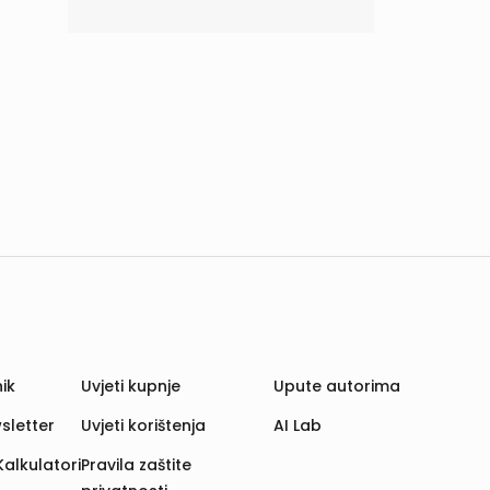
ik
Uvjeti kupnje
Upute autorima
sletter
Uvjeti korištenja
AI Lab
Kalkulatori
Pravila zaštite