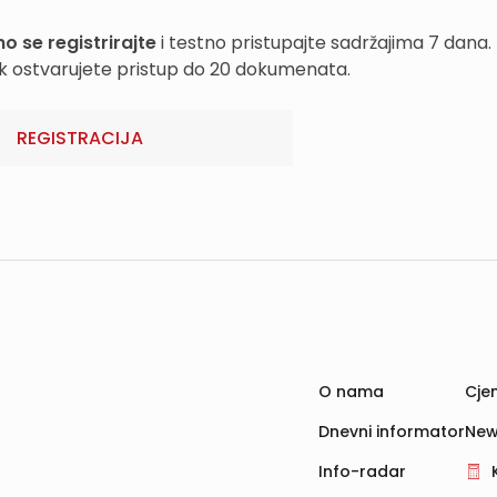
o se registrirajte
i testno pristupajte sadržajima 7 dana.
k ostvarujete pristup do 20 dokumenata.
REGISTRACIJA
O nama
Cjen
Dnevni informator
New
Info-radar