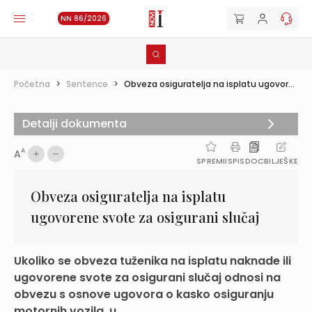
NN 86/2026
Početna
>
Sentence
>
Obveza osiguratelja na isplatu ugovor...
Detalji dokumenta
A
A
SPREMI
ISPIS
DOC
BILJEŠKE
Obveza osiguratelja na isplatu
ugovorene svote za osigurani slučaj
Ukoliko se obveza tuženika na isplatu naknade ili
ugovorene svote za osigurani slučaj odnosi na
obvezu s osnove ugovora o kasko osiguranju
motornih vozila, u...