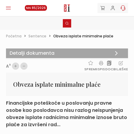
NN 85/2026
Početna
>
Sentence
>
Obveza isplate minimalne plaće
Detalji dokumenta
A
A
SPREMI
ISPIS
DOC
BILJEŠKE
Obveza isplate minimalne plaće
Financijske poteškoće u poslovanju pravne
osobe kao poslodavca nisu razlog neispunjenja
obveze isplate radnicima minimalne iznose bruto
plaće za izvršeni rad...