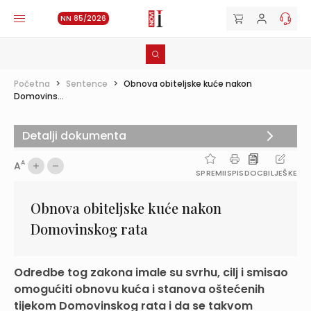
NN 85/2026
Početna
>
Sentence
>
Obnova obiteljske kuće nakon
Domovins...
Detalji dokumenta
A
A
SPREMI
ISPIS
DOC
BILJEŠKE
Obnova obiteljske kuće nakon
Domovinskog rata
Odredbe tog zakona imale su svrhu, cilj i smisao
omogućiti obnovu kuća i stanova oštećenih
tijekom Domovinskog rata i da se takvom