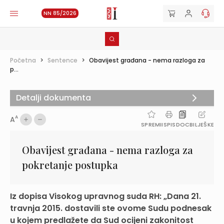
NN 85/2026
Početna
>
Sentence
>
Obavijest građana - nema razloga za
p...
Detalji dokumenta
A
A
SPREMI
ISPIS
DOC
BILJEŠKE
Obavijest građana - nema razloga za
pokretanje postupka
Iz dopisa Visokog upravnog suda RH: „Dana 21.
travnja 2015. dostavili ste ovome Sudu podnesak
u kojem predlažete da Sud ocijeni zakonitost