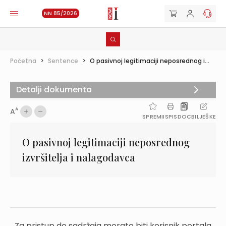
NN 85/2026
Početna
>
Sentence
>
O pasivnoj legitimaciji neposrednog i...
Detalji dokumenta
A
A
SPREMI
ISPIS
DOC
BILJEŠKE
O pasivnoj legitimaciji neposrednog
izvršitelja i nalagodavca
Za pristup do sadržaja morate biti korisnik portala