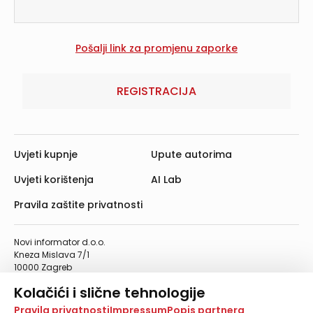
REGISTRACIJA
Uvjeti kupnje
Upute autorima
Uvjeti korištenja
AI Lab
Pravila zaštite privatnosti
Novi informator d.o.o.
Kneza Mislava 7/1
10000 Zagreb
Telefon: 01/4555-454
Kolačići i slične tehnologije
Telefaks: 01/4612-553
info@informator.hr
Na našoj web stranici koristimo kolačiće i slične
Pravila privatnosti
Impressum
Popis partnera