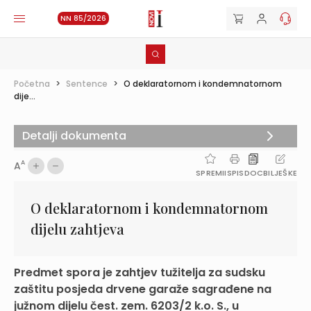
NN 85/2026
Početna
>
Sentence
>
O deklaratornom i kondemnatornom
dije...
Detalji dokumenta
A
A
SPREMI
ISPIS
DOC
BILJEŠKE
O deklaratornom i kondemnatornom
dijelu zahtjeva
Predmet spora je zahtjev tužitelja za sudsku
zaštitu posjeda drvene garaže sagrađene na
južnom dijelu čest. zem. 6203/2 k.o. S., u