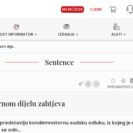
NN 85/2026
CJENIK
LIST INFORMATOR
IZDANJA
ALATI
m dije...
Sentence
A
A
SPREMI
ISPIS
D
nom dijelu zahtjeva
predstavlja kondemnatornu sudsku odluku, iz kojeg je
 se odn...