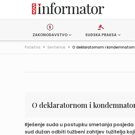
ZAKONODAVSTVO
SUDSKA PRAKSA
Početna
>
Sentence
>
O deklaratornom i kondemnatorno
O deklaratornom i kondemnator
Rješenje suda u postupku smetanja posjeda 
sud dužan odbiti tužbeni zahtjev tužitelja koji