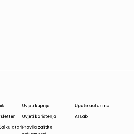
ik
Uvjeti kupnje
Upute autorima
sletter
Uvjeti korištenja
AI Lab
Kalkulatori
Pravila zaštite