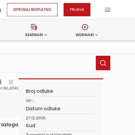
ISPROBAJ BESPLATNO
PRIJAVA
SEMINARI
WEBINARI
OC
BILJEŠKE
Broj odluke
Gž-...
Datum odluke
27.12.2005.
 razloga
Sud
Županijski sud Varaždin