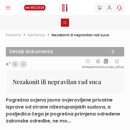
NN 85/2026
Početna
>
Sentence
>
Nezakonit ili nepravilan rad suca
Detalji dokumenta
A
A
SPREMI
ISPIS
DOC
BILJEŠKE
Nezakonit ili nepravilan rad suca
Pogrešna ocjena javno ovjerovljene privatne
isprave od strane nižestupanjskih sudova, a
posljedica čega je pogrešna primjena određene
zakonske odredbe, ne mo...