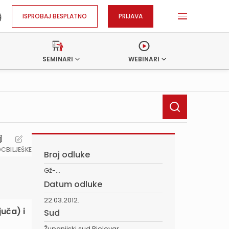
ISPROBAJ BESPLATNO
PRIJAVA
SEMINARI
WEBINARI
OC
BILJEŠKE
Broj odluke
Gž-...
Datum odluke
22.03.2012.
uča) i
Sud
Županijski sud Bjelovar