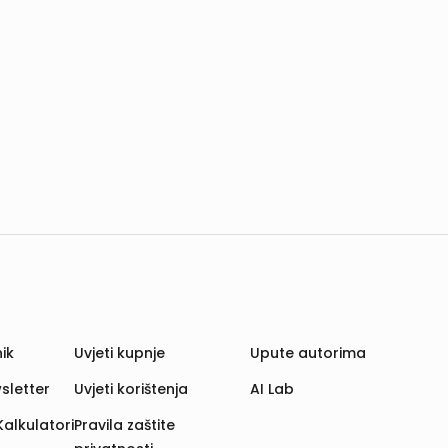
ik
Uvjeti kupnje
Upute autorima
sletter
Uvjeti korištenja
AI Lab
Kalkulatori
Pravila zaštite