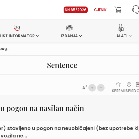
NN 85/2026
CJENIK
LIST INFORMATOR
IZDANJA
ALATI
pog...
Sentence
A
A
SPREMI
ISPIS
D
 u pogon na nasilan način
r) stavljeno u pogon na neuobičajeni (bez upotrebe klj
ozila ne...