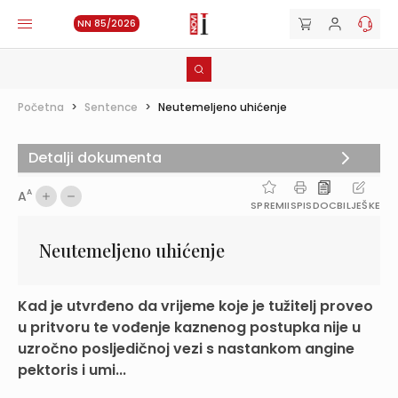
NN 85/2026
Početna
>
Sentence
>
Neutemeljeno uhićenje
Detalji dokumenta
A
A
SPREMI
ISPIS
DOC
BILJEŠKE
Neutemeljeno uhićenje
Kad je utvrđeno da vrijeme koje je tužitelj proveo
u pritvoru te vođenje kaznenog postupka nije u
uzročno posljedičnoj vezi s nastankom angine
pektoris i umi...