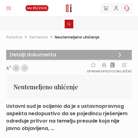
NN 85/2026
Početna
>
Sentence
>
Neutemeljeno uhićenje
Detalji dokumenta
A
A
SPREMI
ISPIS
DOC
BILJEŠKE
Neutemeljeno uhićenje
Ustavni sud je ocijenio da je s ustavnopravnog
aspekta nedopustivo da se pojedincu rješenjem
određuje pritvor na temelju presude koja nije
javno objavljena, ...