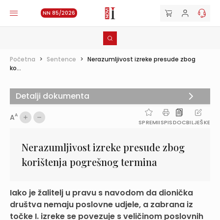
NN 85/2026
Početna
>
Sentence
>
Nerazumljivost izreke presude zbog
ko...
Detalji dokumenta
A
A
SPREMI
ISPIS
DOC
BILJEŠKE
Nerazumljivost izreke presude zbog
korištenja pogrešnog termina
Iako je žalitelj u pravu s navodom da dionička
društva nemaju poslovne udjele, a zabrana iz
točke I. izreke se povezuje s veličinom poslovnih