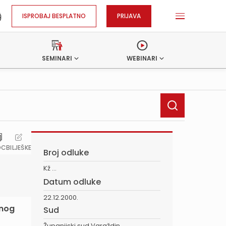
ISPROBAJ BESPLATNO
PRIJAVA
SEMINARI
WEBINARI
OC
BILJEŠKE
Broj odluke
Kž ...
Datum odluke
22.12.2000.
enog
Sud
Županijski sud Varaždin